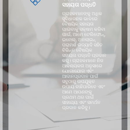
ସହାୟତା ପଦ୍ଧତି
ଗ୍ରାହକମାନଙ୍କୁ ଅଧିକ
ସୁବିଧାଜନକ ଭାବରେ
ବୈଷୟିକ ସହାୟତା
ପାଇବାକୁ ସକ୍ଷମ କରିବା
ପାଇଁ, ଆମେ ଟେଲିଫୋନ୍,
ଇମେଲ୍, ଅନଲାଇନ୍
ପରାମର୍ଶ ଇତ୍ୟାଦି ସହିତ
ବିଭିନ୍ନ ବୈଷୟିକ
ସହାୟତା ପଦ୍ଧତି ପ୍ରଦାନ
କରୁ। ଗ୍ରାହକମାନେ ନିଜ
ଆବଶ୍ୟକତା ଅନୁସାରେ
ଯୋଗାଯୋଗ ଏବଂ
ଆଦାନପ୍ରଦାନ ପାଇଁ
ସବୁଠାରୁ ଉପଯୁକ୍ତ
ଉପାୟ ବାଛିପାରିବେ ଏବଂ
ଆମେ ଆପଣଙ୍କୁ
ପ୍ରଥମ ଥର ପାଇଁ
ସାହାଯ୍ୟ ଏବଂ ସମର୍ଥନ
ପ୍ରଦାନ କରିବୁ।