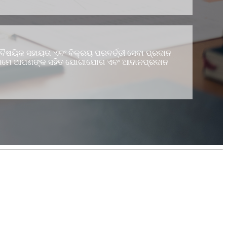
ୈଷୟିକ ସହାୟତା ଏବଂ ବିକ୍ରୟ ପରବର୍ତ୍ତୀ ସେବା ପ୍ରଦାନ
ତୁ। ଆମେ ଆପଣଙ୍କ ସହିତ ଯୋଗାଯୋଗ ଏବଂ ଆଦାନପ୍ରଦାନ