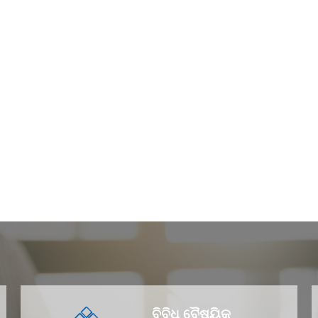
ବିବିଧ ବୈଷୟିକ