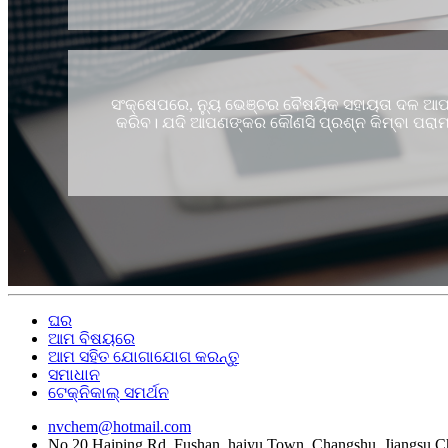
ସଂକ୍ଷେପରେ, ନ୍ୟୁ ଭେଞ୍ଚର ବୈଷୟିକ ସହାୟତା ଦଳ ଆପଣଙ
କରିବ। ଯଦି ଆପଣଙ୍କର କୌଣସି ପ୍ରଶ୍ନ କିମ୍ବା ପରା
ଘର
ଆମ ବିଷୟରେ
ଆମ ସହିତ ଯୋଗାଯୋଗ କରନ୍ତୁ
ସମାଧାନ
ଟେକ୍ନିକାଲ୍ ସମର୍ଥନ
nvchem@hotmail.com
No.20 Haiping Rd, Fushan, haiyu Town, Changshu, Jiangsu C