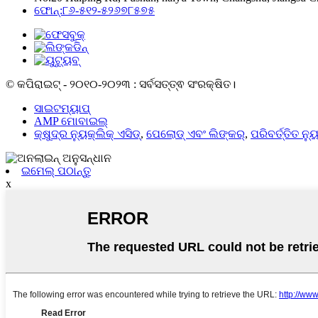
ଫୋନ୍:୮୬-୫୧୨-୫୨୬୭୮୫୭୫
© କପିରାଇଟ୍ - ୨୦୧୦-୨୦୨୩ : ସର୍ବସତ୍ତ୍ଵ ସଂରକ୍ଷିତ।
ସାଇଟମ୍ୟାପ୍
AMP ମୋବାଇଲ୍
କ୍ଷୁଦ୍ର ନ୍ୟୁକ୍ଲିକ୍ ଏସିଡ୍
,
ପେଲୋଡ୍ ଏବଂ ଲିଙ୍କର୍
,
ପରିବର୍ତ୍ତିତ ନ୍
ଇମେଲ୍ ପଠାନ୍ତୁ
x