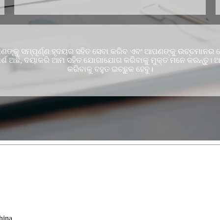
୍କୁ ସମ୍ପୂର୍ଣ୍ଣ ହୃଦୟର ସହିତ ସେବା କରିବ ଏବଂ ଆପଣଙ୍କୁ ଉଚ୍ଚମାନର ବ
ମର୍ଶ ଅଛି, ଦୟାକରି ଆମ ସହିତ ଯୋଗାଯୋଗ କରିବାକୁ ମୁକ୍ତ ମନେ କରନ୍
କରିବାକୁ ବହୁତ ଇଚ୍ଛୁକ ହେବୁ।
hina