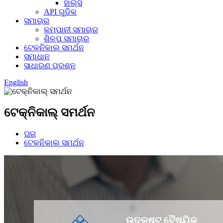
ହାଲ୍ସ
API ଗୁଡିକ
ସମାଚାର
କମ୍ପାନୀ ସମାଚାର
ଶିଳ୍ପ ସମାଚାର
ଟେକ୍ନିକାଲ୍ ସମର୍ଥନ
ସମାଧାନ
ସାଧାରଣ ପ୍ରଶ୍ନ
English
ଟେକ୍ନିକାଲ୍ ସମର୍ଥନ
ଘର
ଟେକ୍ନିକାଲ୍ ସମର୍ଥନ
ଉତ୍କୃଷ୍ଟ ବୈଷୟିକ