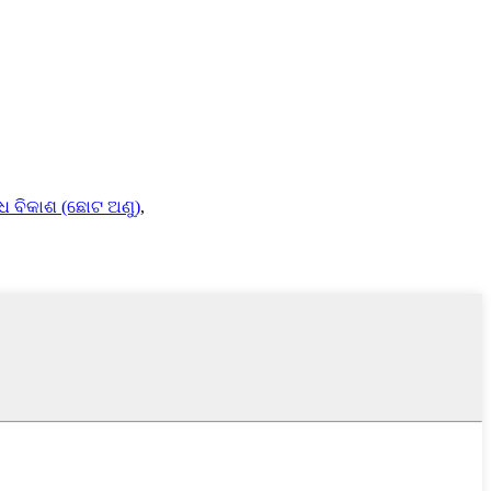
 ବିକାଶ (ଛୋଟ ଅଣୁ)
,