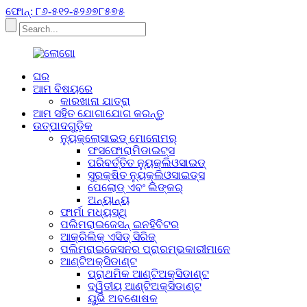
ଫୋନ୍: ୮୬-୫୧୨-୫୨୬୭୮୫୭୫
ଘର
ଆମ ବିଷୟରେ
କାରଖାନା ଯାତ୍ରା
ଆମ ସହିତ ଯୋଗାଯୋଗ କରନ୍ତୁ
ଉତ୍ପାଦଗୁଡ଼ିକ
ନ୍ୟୁକ୍ଲୋସାଇଡ୍ ମୋନୋମର୍
ଫସଫୋରାମିଡାଇଟ୍ସ
ପରିବର୍ତ୍ତିତ ନ୍ୟୁକ୍ଲିଓସାଇଡ୍
ସୁରକ୍ଷିତ ନ୍ୟୁକ୍ଲିଓସାଇଡ୍ସ
ପେଲୋଡ୍ ଏବଂ ଲିଙ୍କର୍
ଅନ୍ୟାନ୍ୟ
ଫାର୍ମା ମଧ୍ୟସ୍ଥି
ପଲିମରାଇଜେସନ୍ ଇନହିବିଟର
ଆକ୍ରିଲିକ୍ ଏସିଡ୍ ସିରିଜ୍
ପଲିମରାଇଜେସନର ପ୍ରାରମ୍ଭକାରୀମାନେ
ଆଣ୍ଟିଅକ୍ସିଡାଣ୍ଟ
ପ୍ରାଥମିକ ଆଣ୍ଟିଅକ୍ସିଡାଣ୍ଟ
ଦ୍ୱିତୀୟ ଆଣ୍ଟିଅକ୍ସିଡାଣ୍ଟ
ୟୁଭି ଅବଶୋଷକ