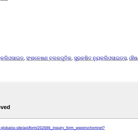
ୟୁକ୍ଲିଓସାଇଡ୍
,
ସଂଶ୍ଳେଷଣ ବ୍ଲକଗୁଡ଼ିକ
,
ସୁରକ୍ଷିତ ନ୍ୟୁକ୍ଲିଓସାଇଡ୍ସ
,
ଔଷଧ