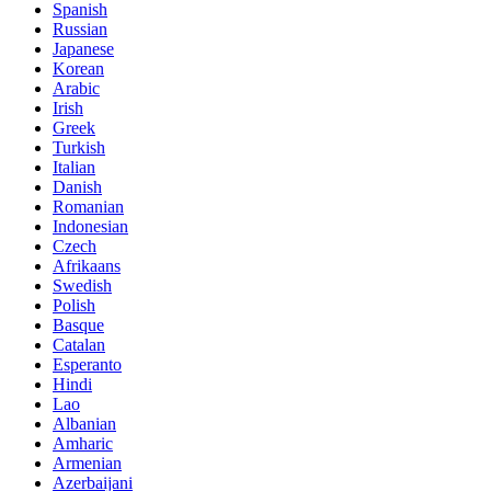
Spanish
Russian
Japanese
Korean
Arabic
Irish
Greek
Turkish
Italian
Danish
Romanian
Indonesian
Czech
Afrikaans
Swedish
Polish
Basque
Catalan
Esperanto
Hindi
Lao
Albanian
Amharic
Armenian
Azerbaijani