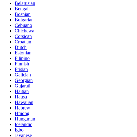
Belarusian
Bengali
Bosnian
Bulgarian
Cebuano
Chichewa
Corsican
Croatian
Dutch
Estonian
Filipino
Finnish
Frisian
Galician
Georgian
Gujarati
Haitian
Hausa
Hawaiian
Hebrew
Hmong
Hungarian
Icelandic
Igbo
Javanese