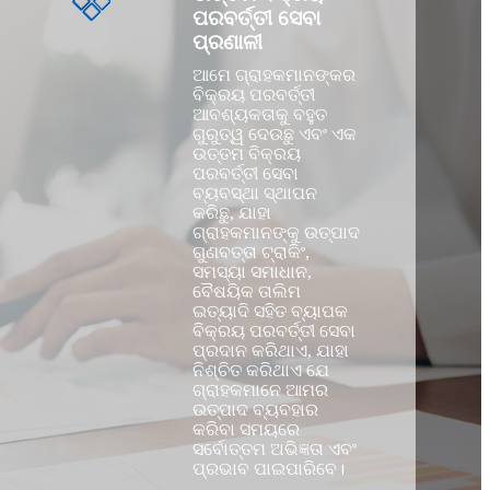
ପରବର୍ତ୍ତୀ ସେବା
ପ୍ରଣାଳୀ
ଆମେ ଗ୍ରାହକମାନଙ୍କର
ବିକ୍ରୟ ପରବର୍ତ୍ତୀ
ଆବଶ୍ୟକତାକୁ ବହୁତ
ଗୁରୁତ୍ୱ ଦେଉଛୁ ଏବଂ ଏକ
ଉତ୍ତମ ବିକ୍ରୟ
ପରବର୍ତ୍ତୀ ସେବା
ବ୍ୟବସ୍ଥା ସ୍ଥାପନ
କରିଛୁ, ଯାହା
ଗ୍ରାହକମାନଙ୍କୁ ଉତ୍ପାଦ
ଗୁଣବତ୍ତା ଟ୍ରାକିଂ,
ସମସ୍ୟା ସମାଧାନ,
ବୈଷୟିକ ତାଲିମ
ଇତ୍ୟାଦି ସହିତ ବ୍ୟାପକ
ବିକ୍ରୟ ପରବର୍ତ୍ତୀ ସେବା
ପ୍ରଦାନ କରିଥାଏ, ଯାହା
ନିଶ୍ଚିତ କରିଥାଏ ଯେ
ଗ୍ରାହକମାନେ ଆମର
ଉତ୍ପାଦ ବ୍ୟବହାର
କରିବା ସମୟରେ
ସର୍ବୋତ୍ତମ ଅଭିଜ୍ଞତା ଏବଂ
ପ୍ରଭାବ ପାଇପାରିବେ।