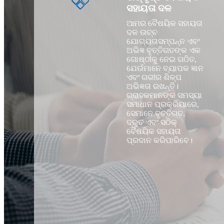
ସହାୟତା ଦଳ
ଆମର ବୈଷୟିକ ସହାୟତା
ଦଳ ଉଚ୍ଚ
ଯୋଗ୍ୟତାସମ୍ପନ୍ନ ଏବଂ
ଅଭିଜ୍ଞ ବୃତ୍ତିଗତଙ୍କ ଏକ
ଗୋଷ୍ଠୀକୁ ନେଇ ଗଠିତ,
ଯେଉଁମାନେ ବ୍ୟାପକ ଜ୍ଞାନ
ଏବଂ ଗଭୀର ଶିଳ୍ପ
ଅଭିଜ୍ଞତା ରଖନ୍ତି।
ଗ୍ରାହକମାନଙ୍କ ସମସ୍ୟା
ସମାଧାନ ପ୍ରକ୍ରିୟାରେ,
ସେମାନେ ବୃତ୍ତିଗତ,
ଦ୍ରୁତ ଏବଂ ସଠିକ୍
ବୈଷୟିକ ସହାୟତା
ପ୍ରଦାନ କରିପାରିବେ।