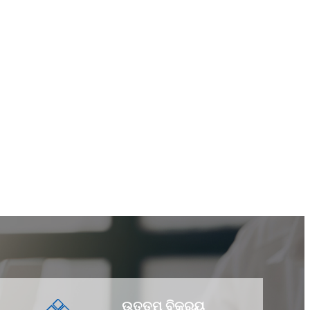
ଉତ୍ତମ ବିକ୍ରୟ