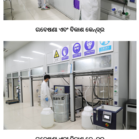
ଗବେଷଣା ଏବଂ ବିକାଶ କେନ୍ଦ୍ର