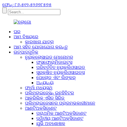
ଫୋନ୍: ୮୬-୫୧୨-୫୨୬୭୮୫୭୫
ଘର
ଆମ ବିଷୟରେ
କାରଖାନା ଯାତ୍ରା
ଆମ ସହିତ ଯୋଗାଯୋଗ କରନ୍ତୁ
ଉତ୍ପାଦଗୁଡ଼ିକ
ନ୍ୟୁକ୍ଲୋସାଇଡ୍ ମୋନୋମର୍
ଫସଫୋରାମିଡାଇଟ୍ସ
ପରିବର୍ତ୍ତିତ ନ୍ୟୁକ୍ଲିଓସାଇଡ୍
ସୁରକ୍ଷିତ ନ୍ୟୁକ୍ଲିଓସାଇଡ୍ସ
ପେଲୋଡ୍ ଏବଂ ଲିଙ୍କର୍
ଅନ୍ୟାନ୍ୟ
ଫାର୍ମା ମଧ୍ୟସ୍ଥି
ପଲିମରାଇଜେସନ୍ ଇନହିବିଟର
ଆକ୍ରିଲିକ୍ ଏସିଡ୍ ସିରିଜ୍
ପଲିମରାଇଜେସନର ପ୍ରାରମ୍ଭକାରୀମାନେ
ଆଣ୍ଟିଅକ୍ସିଡାଣ୍ଟ
ପ୍ରାଥମିକ ଆଣ୍ଟିଅକ୍ସିଡାଣ୍ଟ
ଦ୍ୱିତୀୟ ଆଣ୍ଟିଅକ୍ସିଡାଣ୍ଟ
ୟୁଭି ଅବଶୋଷକ