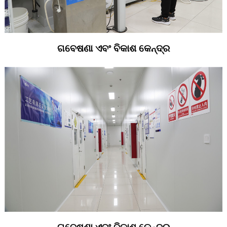
ଗବେଷଣା ଏବଂ ବିକାଶ କେନ୍ଦ୍ର