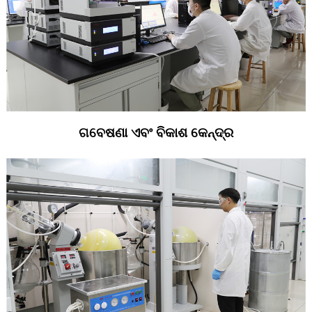
ଗବେଷଣା ଏବଂ ବିକାଶ କେନ୍ଦ୍ର