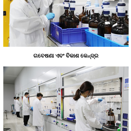
ଗବେଷଣା ଏବଂ ବିକାଶ କେନ୍ଦ୍ର