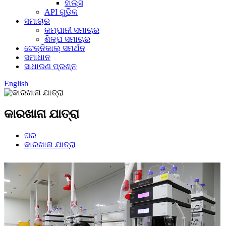
ହାଲ୍ସ
API ଗୁଡିକ
ସମାଚାର
କମ୍ପାନୀ ସମାଚାର
ଶିଳ୍ପ ସମାଚାର
ଟେକ୍ନିକାଲ୍ ସମର୍ଥନ
ସମାଧାନ
ସାଧାରଣ ପ୍ରଶ୍ନ
English
କାରଖାନା ଯାତ୍ରା
ଘର
କାରଖାନା ଯାତ୍ରା