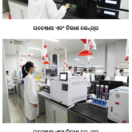
ଗବେଷଣା ଏବଂ ବିକାଶ କେନ୍ଦ୍ର