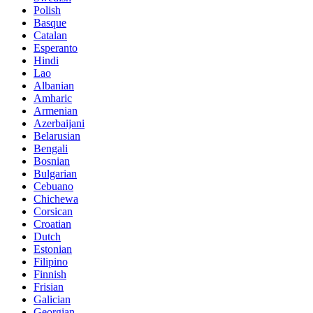
Polish
Basque
Catalan
Esperanto
Hindi
Lao
Albanian
Amharic
Armenian
Azerbaijani
Belarusian
Bengali
Bosnian
Bulgarian
Cebuano
Chichewa
Corsican
Croatian
Dutch
Estonian
Filipino
Finnish
Frisian
Galician
Georgian