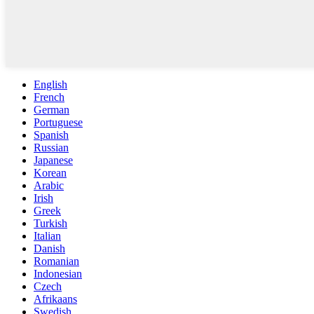
English
French
German
Portuguese
Spanish
Russian
Japanese
Korean
Arabic
Irish
Greek
Turkish
Italian
Danish
Romanian
Indonesian
Czech
Afrikaans
Swedish