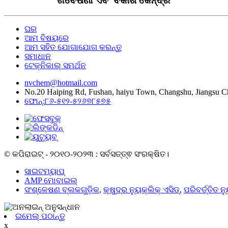
ଗବେଷଣା ଏବଂ ବିକାଶ କେନ୍ଦ୍ର
ଘର
ଆମ ବିଷୟରେ
ଆମ ସହିତ ଯୋଗାଯୋଗ କରନ୍ତୁ
ସମାଧାନ
ଟେକ୍ନିକାଲ୍ ସମର୍ଥନ
nvchem@hotmail.com
No.20 Haiping Rd, Fushan, haiyu Town, Changshu, Jiangsu C
ଫୋନ୍:୮୬-୫୧୨-୫୨୬୭୮୫୭୫
© କପିରାଇଟ୍ - ୨୦୧୦-୨୦୨୩ : ସର୍ବସତ୍ତ୍ଵ ସଂରକ୍ଷିତ।
ସାଇଟମ୍ୟାପ୍
AMP ମୋବାଇଲ୍
ସଂଶ୍ଳେଷଣ ବ୍ଲକଗୁଡ଼ିକ
,
କ୍ଷୁଦ୍ର ନ୍ୟୁକ୍ଲିକ୍ ଏସିଡ୍
,
ପରିବର୍ତ୍ତିତ ନ
ଇମେଲ୍ ପଠାନ୍ତୁ
x