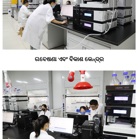
ଗବେଷଣା ଏବଂ ବିକାଶ କେନ୍ଦ୍ର