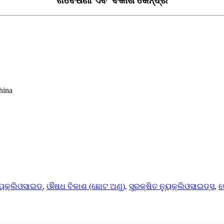
ଗବେଷଣା ଏବଂ ବିକାଶ କେନ୍ଦ୍ର
hina
୍ୟୁକ୍ଲିଓସାଇଡ୍
,
ଔଷଧ ବିକାଶ (ଛୋଟ ଅଣୁ)
,
ସୁରକ୍ଷିତ ନ୍ୟୁକ୍ଲିଓସାଇଡ୍ସ
,
ପ