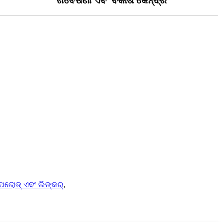
ଗବେଷଣା ଏବଂ ବିକାଶ କେନ୍ଦ୍ର
େଲୋଡ୍ ଏବଂ ଲିଙ୍କର୍
,