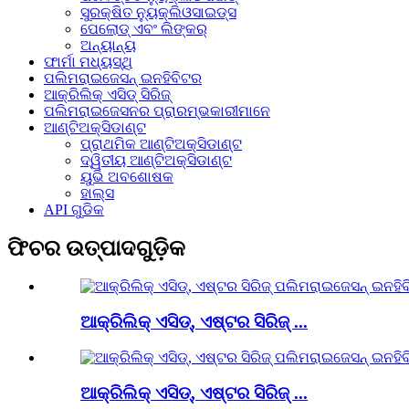
ସୁରକ୍ଷିତ ନ୍ୟୁକ୍ଲିଓସାଇଡ୍ସ
ପେଲୋଡ୍ ଏବଂ ଲିଙ୍କର୍
ଅନ୍ୟାନ୍ୟ
ଫାର୍ମା ମଧ୍ୟସ୍ଥି
ପଲିମରାଇଜେସନ୍ ଇନହିବିଟର
ଆକ୍ରିଲିକ୍ ଏସିଡ୍ ସିରିଜ୍
ପଲିମରାଇଜେସନର ପ୍ରାରମ୍ଭକାରୀମାନେ
ଆଣ୍ଟିଅକ୍ସିଡାଣ୍ଟ
ପ୍ରାଥମିକ ଆଣ୍ଟିଅକ୍ସିଡାଣ୍ଟ
ଦ୍ୱିତୀୟ ଆଣ୍ଟିଅକ୍ସିଡାଣ୍ଟ
ୟୁଭି ଅବଶୋଷକ
ହାଲ୍ସ
API ଗୁଡିକ
ଫିଚର ଉତ୍ପାଦଗୁଡ଼ିକ
ଆକ୍ରିଲିକ୍ ଏସିଡ୍, ଏଷ୍ଟର ସିରିଜ୍ ...
ଆକ୍ରିଲିକ୍ ଏସିଡ୍, ଏଷ୍ଟର ସିରିଜ୍ ...