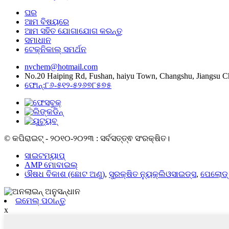
ଘର
ଆମ ବିଷୟରେ
ଆମ ସହିତ ଯୋଗାଯୋଗ କରନ୍ତୁ
ସମାଧାନ
ଟେକ୍ନିକାଲ୍ ସମର୍ଥନ
nvchem@hotmail.com
No.20 Haiping Rd, Fushan, haiyu Town, Changshu, Jiangsu C
ଫୋନ୍:୮୬-୫୧୨-୫୨୬୭୮୫୭୫
© କପିରାଇଟ୍ - ୨୦୧୦-୨୦୨୩ : ସର୍ବସତ୍ତ୍ଵ ସଂରକ୍ଷିତ।
ସାଇଟମ୍ୟାପ୍
AMP ମୋବାଇଲ୍
ଔଷଧ ବିକାଶ (ଛୋଟ ଅଣୁ)
,
ସୁରକ୍ଷିତ ନ୍ୟୁକ୍ଲିଓସାଇଡ୍ସ
,
ପେଲୋଡ୍ 
ଇମେଲ୍ ପଠାନ୍ତୁ
x