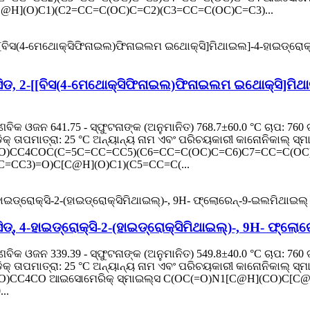
](O)C1)(C2=CC=C(OC)C=C2)(C3=CC=C(OC)C=C3)...
ିଡ, 2-[[ବିସ(4-ମେଥୋକ୍ସିଫିନାଇଲ)ଫିନାଇଲମ ଇଥୋକ୍ସି]ମିଥା
ିକ ଓଜନ 641.75 - ସ୍ଫୁଟନାଙ୍କ (ଅନୁମାନିତ) 768.7±60.0 °C ଚାପ: 760 ଟ
ଏସିଡିକ୍ ତାପମାତ୍ରା: 25 °C ଅନ୍ୟାନ୍ୟ ନାମ ଏବଂ ପରିଚୟକାରୀ କାନୋନିକାଲ୍ ସ୍
)CC4COC(C=5C=CC=CC5)(C6=CC=C(OC)C=C6)C7=CC=C(OC)C
CC3)=O)C[C@H](O)C1)(C5=CC=C(...
୍, 4-ହାଇଡ୍ରୋକ୍ସି-2-(ହାଇଡ୍ରୋକ୍ସିମିଥାଇଲ୍)-, 9H- ଫ୍ଲୋର
ିକ ଓଜନ 339.39 - ସ୍ଫୁଟନାଙ୍କ (ଅନୁମାନିତ) 549.8±40.0 °C ଚାପ: 760 ଟ
ଏସିଡିକ୍ ତାପମାତ୍ରା: 25 °C ଅନ୍ୟାନ୍ୟ ନାମ ଏବଂ ପରିଚୟକାରୀ କାନୋନିକାଲ୍ ସ୍
CC4CO ଆଇସୋମେରିକ୍ ସ୍ମାଇଲ୍ସ C(OC(=O)N1[C@H](CO)C[C@
..