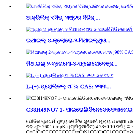
ଆକ୍ରିଲିକ୍ ଏସିଡ୍, ଏଷ୍ଟର ସିରିଜ୍ ...
ଇଥାଇଲ୍ ୪-କ୍ଲୋରୋ-୨-ମିଥାଇଲ୍ଥିଓ...
ମିଥାଇଲ୍ ୨-ବ୍ରୋମୋ-୪-ଫ୍ଲୋରୋବେଞ୍ଜ...
L-(+)-ପ୍ରୋଲିନଲ୍ ୯୮% CAS: ୨୩୩...
C38H49NO7 1- ପାଇରୋଲିଡିନେଡୋଡେକାନୋଇକ୍ ଏସି
ଭୌତିକ ଗୁଣଧର୍ମ ମୁଖ୍ୟ ଭୌତିକ ଗୁଣଧର୍ମ ମୂଲ୍ୟ ଅବସ୍ଥା ଆଣବ
ଦବାନ୍ତୁ: 760 Torr pKa (ପୂର୍ବାନୁମାନିତ) 4.78±0.10 ସର୍ବ
O=C(O)CCCCCCCCCC(=O)N1CC(O)CC1COC(C=2C=