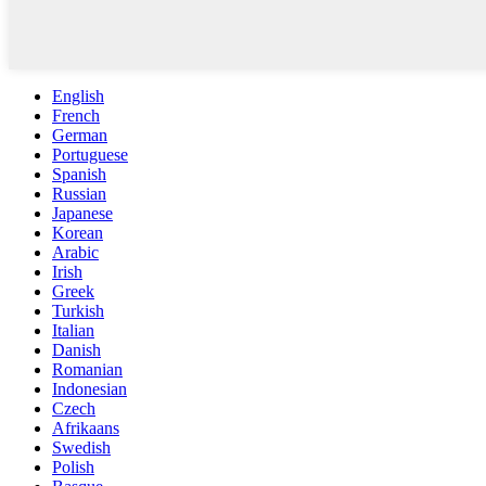
English
French
German
Portuguese
Spanish
Russian
Japanese
Korean
Arabic
Irish
Greek
Turkish
Italian
Danish
Romanian
Indonesian
Czech
Afrikaans
Swedish
Polish