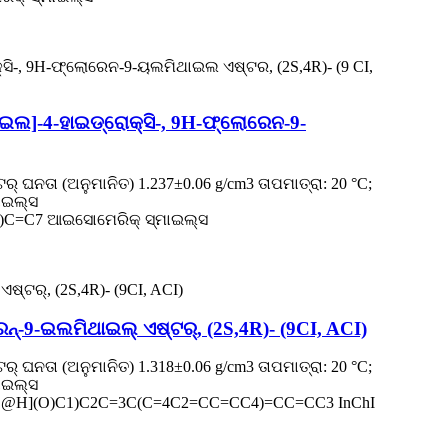
ଇଲ]-4-ହାଇଡ୍ରୋକ୍ସି-, 9H-ଫ୍ଲୋରେନ-9-
ର୍ ଘନତା (ଅନୁମାନିତ) 1.237±0.06 g/cm3 ତାପମାତ୍ରା: 20 °C;
ମାଇଲ୍ସ
=C7 ଆଇସୋମେରିକ୍ ସ୍ମାଇଲ୍ସ
େନ୍-9-ଇଲମିଥାଇଲ୍ ଏଷ୍ଟର୍, (2S,4R)- (9CI, ACI)
ର୍ ଘନତା (ଅନୁମାନିତ) 1.318±0.06 g/cm3 ତାପମାତ୍ରା: 20 °C;
ମାଇଲ୍ସ
@H](O)C1)C2C=3C(C=4C2=CC=CC4)=CC=CC3 InChI