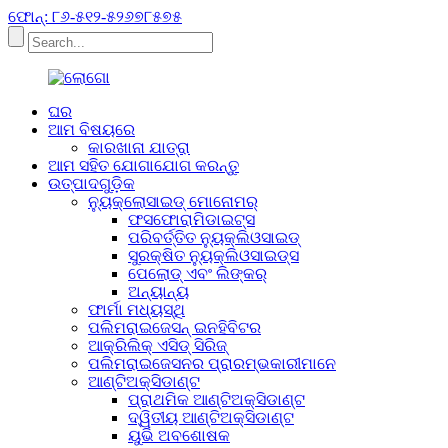
ଫୋନ୍: ୮୬-୫୧୨-୫୨୬୭୮୫୭୫
ଘର
ଆମ ବିଷୟରେ
କାରଖାନା ଯାତ୍ରା
ଆମ ସହିତ ଯୋଗାଯୋଗ କରନ୍ତୁ
ଉତ୍ପାଦଗୁଡ଼ିକ
ନ୍ୟୁକ୍ଲୋସାଇଡ୍ ମୋନୋମର୍
ଫସଫୋରାମିଡାଇଟ୍ସ
ପରିବର୍ତ୍ତିତ ନ୍ୟୁକ୍ଲିଓସାଇଡ୍
ସୁରକ୍ଷିତ ନ୍ୟୁକ୍ଲିଓସାଇଡ୍ସ
ପେଲୋଡ୍ ଏବଂ ଲିଙ୍କର୍
ଅନ୍ୟାନ୍ୟ
ଫାର୍ମା ମଧ୍ୟସ୍ଥି
ପଲିମରାଇଜେସନ୍ ଇନହିବିଟର
ଆକ୍ରିଲିକ୍ ଏସିଡ୍ ସିରିଜ୍
ପଲିମରାଇଜେସନର ପ୍ରାରମ୍ଭକାରୀମାନେ
ଆଣ୍ଟିଅକ୍ସିଡାଣ୍ଟ
ପ୍ରାଥମିକ ଆଣ୍ଟିଅକ୍ସିଡାଣ୍ଟ
ଦ୍ୱିତୀୟ ଆଣ୍ଟିଅକ୍ସିଡାଣ୍ଟ
ୟୁଭି ଅବଶୋଷକ