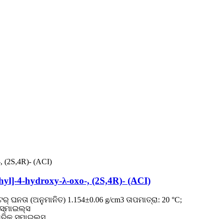
]-4-hydroxy-λ-oxo-, (2S,4R)- (ACI)
ର୍ ଘନତା (ଅନୁମାନିତ) 1.154±0.06 g/cm3 ତାପମାତ୍ରା: 20 °C;
୍ ସ୍ମାଇଲ୍ସ
କ୍ ସ୍ମାଇଲ୍ସ