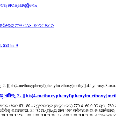
ଡ୍, 2- [[bis(4-methoxyphenyl)phenylm ethoxy]methyl
ିକ ଓଜନ 631.80 - ସ୍ଫୁଟନାଙ୍କ (ଅନୁମାନିତ) 779.4±60.0 °C ଚାପ: 760 ଟ
ାଧିକ ଏସିଡିକ୍ ତାପମାତ୍ରା: 25 °C ଅନ୍ୟାନ୍ୟ ନାମ ଏବଂ ପରିଚୟକାରୀ କାନୋନିକାଲ
CC=CC2)(C3=CC=C(OC)C=C3)C4=CC=C(OC)C=C4 ଆଇସୋମେରି