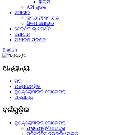
ହାଲ୍ସ
API ଗୁଡିକ
ସମାଚାର
କମ୍ପାନୀ ସମାଚାର
ଶିଳ୍ପ ସମାଚାର
ଟେକ୍ନିକାଲ୍ ସମର୍ଥନ
ସମାଧାନ
ସାଧାରଣ ପ୍ରଶ୍ନ
English
ଅନ୍ୟାନ୍ୟ
ଘର
ଉତ୍ପାଦଗୁଡ଼ିକ
ନ୍ୟୁକ୍ଲୋସାଇଡ୍ ମୋନୋମର୍
ଅନ୍ୟାନ୍ୟ
ବର୍ଗଗୁଡ଼ିକ
ନ୍ୟୁକ୍ଲୋସାଇଡ୍ ମୋନୋମର୍
ଫସଫୋରାମିଡାଇଟ୍ସ
ପରିବର୍ତ୍ତିତ ନ୍ୟୁକ୍ଲିଓସାଇଡ୍