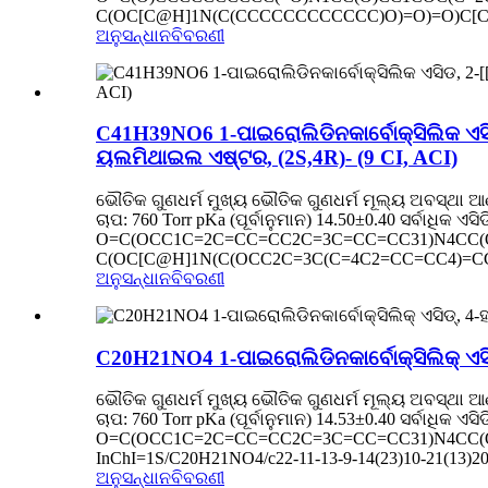
C(OC[C@H]1N(C(CCCCCCCCCCCC)O)=O)=O)C[C@H
ଅନୁସନ୍ଧାନ
ବିବରଣୀ
C41H39NO6 1-ପାଇରୋଲିଡିନକାର୍ବୋକ୍ସିଲିକ ଏସ
ୟଲମିଥାଇଲ ଏଷ୍ଟର, (2S,4R)- (9 CI, ACI)
ଭୌତିକ ଗୁଣଧର୍ମ ମୁଖ୍ୟ ଭୌତିକ ଗୁଣଧର୍ମ ମୂଲ୍ୟ ଅବସ୍ଥା ଆଣବ
ଚାପ: 760 Torr pKa (ପୂର୍ବାନୁମାନ) 14.50±0.40 ସର୍ବାଧିକ 
O=C(OCC1C=2C=CC=CC2C=3C=CC=CC31)N4CC(O
C(OC[C@H]1N(C(OCC2C=3C(C=4C2=CC=CC4)=CC=
ଅନୁସନ୍ଧାନ
ବିବରଣୀ
C20H21NO4 1-ପାଇରୋଲିଡିନକାର୍ବୋକ୍ସିଲିକ୍ ଏସିଡ
ଭୌତିକ ଗୁଣଧର୍ମ ମୁଖ୍ୟ ଭୌତିକ ଗୁଣଧର୍ମ ମୂଲ୍ୟ ଅବସ୍ଥା ଆଣବ
ଚାପ: 760 Torr pKa (ପୂର୍ବାନୁମାନ) 14.53±0.40 ସର୍ବାଧିକ 
O=C(OCC1C=2C=CC=CC2C=3C=CC=CC31)N4CC(O)
InChI=1S/C20H21NO4/c22-11-13-9-14(23)10-21(13)20.
ଅନୁସନ୍ଧାନ
ବିବରଣୀ