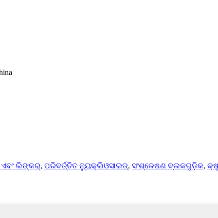
hina
ଏବଂ ଲିଙ୍କର୍
,
ପରିବର୍ତ୍ତିତ ନ୍ୟୁକ୍ଲିଓସାଇଡ୍
,
ସଂଶ୍ଳେଷଣ ବ୍ଲକଗୁଡ଼ିକ
,
କ୍ଷ