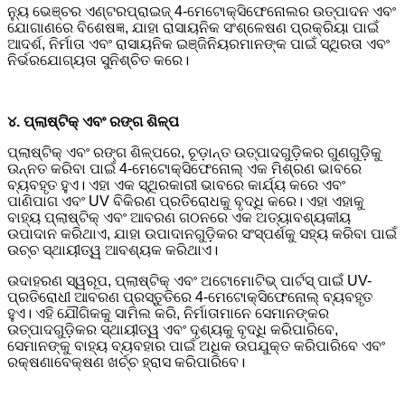
ନ୍ୟୁ ଭେଞ୍ଚର ଏଣ୍ଟରପ୍ରାଇଜ୍ 4-ମେଟୋକ୍ସିଫେନୋଲର ଉତ୍ପାଦନ ଏବଂ
ଯୋଗାଣରେ ବିଶେଷଜ୍ଞ, ଯାହା ରାସାୟନିକ ସଂଶ୍ଳେଷଣ ପ୍ରକ୍ରିୟା ପାଇଁ
ଆଦର୍ଶ, ନିର୍ମାତା ଏବଂ ରାସାୟନିକ ଇଞ୍ଜିନିୟରମାନଙ୍କ ପାଇଁ ସ୍ଥିରତା ଏବଂ
ନିର୍ଭରଯୋଗ୍ୟତା ସୁନିଶ୍ଚିତ କରେ।
୪. ପ୍ଲାଷ୍ଟିକ୍ ଏବଂ ରଙ୍ଗ ଶିଳ୍ପ
ପ୍ଲାଷ୍ଟିକ୍ ଏବଂ ରଙ୍ଗ ଶିଳ୍ପରେ, ଚୂଡ଼ାନ୍ତ ଉତ୍ପାଦଗୁଡ଼ିକର ଗୁଣଗୁଡ଼ିକୁ
ଉନ୍ନତ କରିବା ପାଇଁ 4-ମେଟୋକ୍ସିଫେନୋଲ୍ ଏକ ମିଶ୍ରଣ ଭାବରେ
ବ୍ୟବହୃତ ହୁଏ। ଏହା ଏକ ସ୍ଥିରକାରୀ ଭାବରେ କାର୍ଯ୍ୟ କରେ ଏବଂ
ପାଣିପାଗ ଏବଂ UV ବିକିରଣ ପ୍ରତିରୋଧକୁ ବୃଦ୍ଧି କରେ। ଏହା ଏହାକୁ
ବାହ୍ୟ ପ୍ଲାଷ୍ଟିକ୍ ଏବଂ ଆବରଣ ଗଠନରେ ଏକ ଅତ୍ୟାବଶ୍ୟକୀୟ
ଉପାଦାନ କରିଥାଏ, ଯାହା ଉପାଦାନଗୁଡ଼ିକର ସଂସ୍ପର୍ଶକୁ ସହ୍ୟ କରିବା ପାଇଁ
ଉଚ୍ଚ ସ୍ଥାୟୀତ୍ୱ ଆବଶ୍ୟକ କରିଥାଏ।
ଉଦାହରଣ ସ୍ୱରୂପ, ପ୍ଲାଷ୍ଟିକ୍ ଏବଂ ଅଟୋମୋଟିଭ୍ ପାର୍ଟସ୍ ପାଇଁ UV-
ପ୍ରତିରୋଧୀ ଆବରଣ ପ୍ରସ୍ତୁତିରେ 4-ମେଟୋକ୍ସିଫେନୋଲ୍ ବ୍ୟବହୃତ
ହୁଏ। ଏହି ଯୌଗିକକୁ ସାମିଲ କରି, ନିର୍ମାତାମାନେ ସେମାନଙ୍କର
ଉତ୍ପାଦଗୁଡ଼ିକର ସ୍ଥାୟୀତ୍ୱ ଏବଂ ଦୃଶ୍ୟକୁ ବୃଦ୍ଧି କରିପାରିବେ,
ସେମାନଙ୍କୁ ବାହ୍ୟ ବ୍ୟବହାର ପାଇଁ ଅଧିକ ଉପଯୁକ୍ତ କରିପାରିବେ ଏବଂ
ରକ୍ଷଣାବେକ୍ଷଣ ଖର୍ଚ୍ଚ ହ୍ରାସ କରିପାରିବେ।