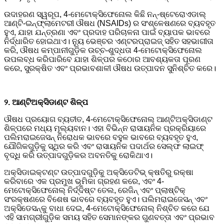
ଉଦାହରଣ ସ୍ୱରୂପ, 4-ମେଟୋକ୍ସିଫେନୋଲ କିଛି ନନ୍-ଷ୍ଟେରୋଏଡାଲ୍
ଆଣ୍ଟି-ଇନ୍ଫ୍ଲାମେଟରୀ ଔଷଧ (NSAIDs) ର ସଂଶ୍ଳେଷଣରେ ବ୍ୟବହୃତ
ହୁଏ, ଯାହା ଯନ୍ତ୍ରଣା ଏବଂ ପ୍ରଦାହ ପରିଚାଳନା ପାଇଁ ବ୍ୟାପକ ଭାବରେ
ନିର୍ଦ୍ଧାରିତ ହୋଇଥାଏ। ନ୍ୟୁ ଭେଞ୍ଚର ଏଣ୍ଟରପ୍ରାଇଜ୍ ସହିତ ସହଭାଗୀତା
କରି, ଔଷଧ କମ୍ପାନୀଗୁଡ଼ିକ ଉଚ୍ଚ-ଶୁଦ୍ଧତା 4-ମେଟୋକ୍ସିଫେନୋଲ
ଉପଲବ୍ଧ କରିପାରିବେ ଯାହା ଶିଳ୍ପର କଠୋର ଆବଶ୍ୟକତା ପୂରଣ
କରେ, ସୁରକ୍ଷିତ ଏବଂ ପ୍ରଭାବଶାଳୀ ଔଷଧ ଉତ୍ପାଦନ ସୁନିଶ୍ଚିତ କରେ।
୨. ଆଣ୍ଟିଅକ୍ସିଡାଣ୍ଟ ଶିଳ୍ପ
ଔଷଧ ପ୍ରୟୋଗ ବ୍ୟତୀତ, 4-ମେଟୋକ୍ସିଫେନୋଲ୍ ଆଣ୍ଟିଅକ୍ସିଡାଣ୍ଟ
ଶିଳ୍ପରେ ମଧ୍ୟ ମୂଲ୍ୟବାନ। ଏହା ବିଭିନ୍ନ ରାସାୟନିକ ପ୍ରକ୍ରିୟାରେ
ପଲିମରାଇଜେସନ୍ ନିରୋଧକ ଭାବରେ ବହୁଳ ଭାବରେ ବ୍ୟବହୃତ ହୁଏ,
ଯୌଗିକଗୁଡ଼ିକୁ ସ୍ଥିର କରି ଏବଂ ରାସାୟନିକ ପଦାର୍ଥର ସେଲ୍ଫ ଲାଇଫ୍
ବୃଦ୍ଧି କରି ଉତ୍ପାଦଗୁଡ଼ିକର ଅବନତିକୁ ରୋକିଥାଏ।
ଅକ୍ସିଡାଇକ୍ଟଣ୍ଟ ଉତ୍ପାଦଗୁଡ଼ିକୁ ଅକ୍ସିଡେଟିଭ୍ କ୍ଷତିରୁ ରକ୍ଷା
କରିବାରେ ଏକ ପ୍ରମୁଖ ଭୂମିକା ଗ୍ରହଣ କରେ, ଏବଂ 4-
ମେଟୋକ୍ସିଫେନୋଲ୍ ନିର୍ଦ୍ଦିଷ୍ଟ ତେଲ, ରେଜିନ୍ ଏବଂ ପ୍ଲାଷ୍ଟିକ୍
ସଂରକ୍ଷଣରେ ବିଶେଷ ଭାବରେ ବ୍ୟବହୃତ ହୁଏ। ପଲିମରାଇଜେସନ୍ ଏବଂ
ଅକ୍ସିଡେସନ୍କୁ ବାଧା ଦେଇ, 4-ମେଟୋକ୍ସିଫେନୋଲ୍ ନିଶ୍ଚିତ କରେ ଯେ
ଏହି ସାମଗ୍ରୀଗୁଡ଼ିକ ସମୟ ସହିତ ସେମାନଙ୍କର ଗୁଣବତ୍ତା ଏବଂ ପ୍ରଭାବ