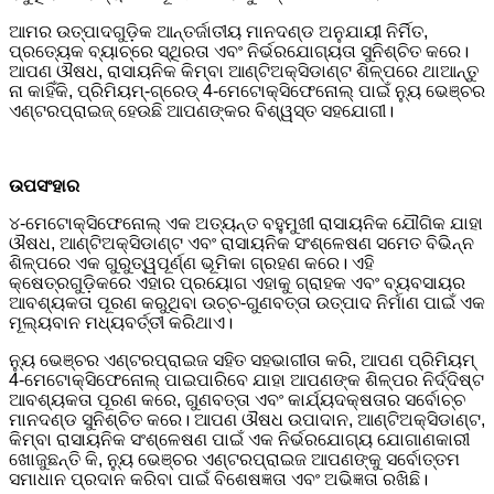
ଆମର ଉତ୍ପାଦଗୁଡ଼ିକ ଆନ୍ତର୍ଜାତୀୟ ମାନଦଣ୍ଡ ଅନୁଯାୟୀ ନିର୍ମିତ,
ପ୍ରତ୍ୟେକ ବ୍ୟାଚ୍‌ରେ ସ୍ଥିରତା ଏବଂ ନିର୍ଭରଯୋଗ୍ୟତା ସୁନିଶ୍ଚିତ କରେ।
ଆପଣ ଔଷଧ, ରାସାୟନିକ କିମ୍ବା ଆଣ୍ଟିଅକ୍ସିଡାଣ୍ଟ ଶିଳ୍ପରେ ଥାଆନ୍ତୁ
ନା କାହିଁକି, ପ୍ରିମିୟମ୍-ଗ୍ରେଡ୍ 4-ମେଟୋକ୍ସିଫେନୋଲ୍ ପାଇଁ ନ୍ୟୁ ଭେଞ୍ଚର
ଏଣ୍ଟରପ୍ରାଇଜ୍ ହେଉଛି ଆପଣଙ୍କର ବିଶ୍ୱସ୍ତ ସହଯୋଗୀ।
ଉପସଂହାର
୪-ମେଟୋକ୍ସିଫେନୋଲ୍ ଏକ ଅତ୍ୟନ୍ତ ବହୁମୁଖୀ ରାସାୟନିକ ଯୌଗିକ ଯାହା
ଔଷଧ, ଆଣ୍ଟିଅକ୍ସିଡାଣ୍ଟ ଏବଂ ରାସାୟନିକ ସଂଶ୍ଳେଷଣ ସମେତ ବିଭିନ୍ନ
ଶିଳ୍ପରେ ଏକ ଗୁରୁତ୍ୱପୂର୍ଣ୍ଣ ଭୂମିକା ଗ୍ରହଣ କରେ। ଏହି
କ୍ଷେତ୍ରଗୁଡ଼ିକରେ ଏହାର ପ୍ରୟୋଗ ଏହାକୁ ଗ୍ରାହକ ଏବଂ ବ୍ୟବସାୟର
ଆବଶ୍ୟକତା ପୂରଣ କରୁଥିବା ଉଚ୍ଚ-ଗୁଣବତ୍ତା ଉତ୍ପାଦ ନିର୍ମାଣ ପାଇଁ ଏକ
ମୂଲ୍ୟବାନ ମଧ୍ୟବର୍ତ୍ତୀ କରିଥାଏ।
ନ୍ୟୁ ଭେଞ୍ଚର ଏଣ୍ଟରପ୍ରାଇଜ ସହିତ ସହଭାଗୀତା କରି, ଆପଣ ପ୍ରିମିୟମ୍
4-ମେଟୋକ୍ସିଫେନୋଲ୍ ପାଇପାରିବେ ଯାହା ଆପଣଙ୍କ ଶିଳ୍ପର ନିର୍ଦ୍ଦିଷ୍ଟ
ଆବଶ୍ୟକତା ପୂରଣ କରେ, ଗୁଣବତ୍ତା ଏବଂ କାର୍ଯ୍ୟଦକ୍ଷତାର ସର୍ବୋଚ୍ଚ
ମାନଦଣ୍ଡ ସୁନିଶ୍ଚିତ କରେ। ଆପଣ ଔଷଧ ଉପାଦାନ, ଆଣ୍ଟିଅକ୍ସିଡାଣ୍ଟ,
କିମ୍ବା ରାସାୟନିକ ସଂଶ୍ଳେଷଣ ପାଇଁ ଏକ ନିର୍ଭରଯୋଗ୍ୟ ଯୋଗାଣକାରୀ
ଖୋଜୁଛନ୍ତି କି, ନ୍ୟୁ ଭେଞ୍ଚର ଏଣ୍ଟରପ୍ରାଇଜ ଆପଣଙ୍କୁ ସର୍ବୋତ୍ତମ
ସମାଧାନ ପ୍ରଦାନ କରିବା ପାଇଁ ବିଶେଷଜ୍ଞତା ଏବଂ ଅଭିଜ୍ଞତା ରଖିଛି।