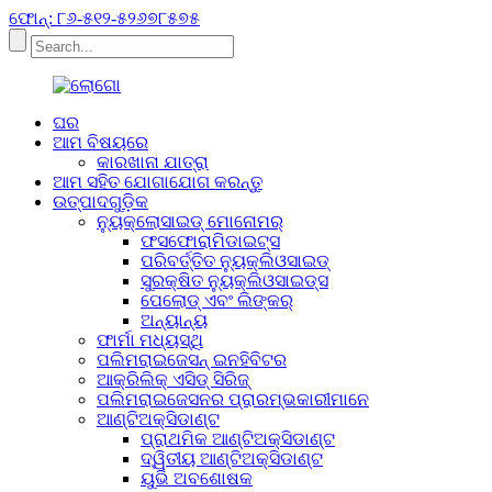
ଫୋନ୍: ୮୬-୫୧୨-୫୨୬୭୮୫୭୫
ଘର
ଆମ ବିଷୟରେ
କାରଖାନା ଯାତ୍ରା
ଆମ ସହିତ ଯୋଗାଯୋଗ କରନ୍ତୁ
ଉତ୍ପାଦଗୁଡ଼ିକ
ନ୍ୟୁକ୍ଲୋସାଇଡ୍ ମୋନୋମର୍
ଫସଫୋରାମିଡାଇଟ୍ସ
ପରିବର୍ତ୍ତିତ ନ୍ୟୁକ୍ଲିଓସାଇଡ୍
ସୁରକ୍ଷିତ ନ୍ୟୁକ୍ଲିଓସାଇଡ୍ସ
ପେଲୋଡ୍ ଏବଂ ଲିଙ୍କର୍
ଅନ୍ୟାନ୍ୟ
ଫାର୍ମା ମଧ୍ୟସ୍ଥି
ପଲିମରାଇଜେସନ୍ ଇନହିବିଟର
ଆକ୍ରିଲିକ୍ ଏସିଡ୍ ସିରିଜ୍
ପଲିମରାଇଜେସନର ପ୍ରାରମ୍ଭକାରୀମାନେ
ଆଣ୍ଟିଅକ୍ସିଡାଣ୍ଟ
ପ୍ରାଥମିକ ଆଣ୍ଟିଅକ୍ସିଡାଣ୍ଟ
ଦ୍ୱିତୀୟ ଆଣ୍ଟିଅକ୍ସିଡାଣ୍ଟ
ୟୁଭି ଅବଶୋଷକ