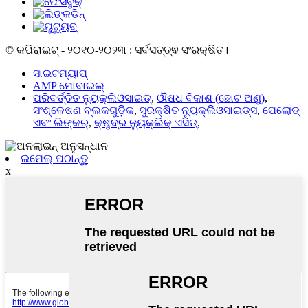
© କପିରାଇଟ୍ - ୨୦୧୦-୨୦୨୩ : ସର୍ବସତ୍ତ୍ଵ ସଂରକ୍ଷିତ।
ସାଇଟମ୍ୟାପ୍
AMP ମୋବାଇଲ୍
ପରିବର୍ତ୍ତିତ ନ୍ୟୁକ୍ଲିଓସାଇଡ୍
,
ଔଷଧ ବିକାଶ (ଛୋଟ ଅଣୁ)
,
ସଂଶ୍ଳେଷଣ ବ୍ଲକଗୁଡ଼ିକ
,
ସୁରକ୍ଷିତ ନ୍ୟୁକ୍ଲିଓସାଇଡ୍ସ
,
ପେଲୋଡ୍
ଏବଂ ଲିଙ୍କର୍
,
କ୍ଷୁଦ୍ର ନ୍ୟୁକ୍ଲିକ୍ ଏସିଡ୍
,
ଇମେଲ୍ ପଠାନ୍ତୁ
x