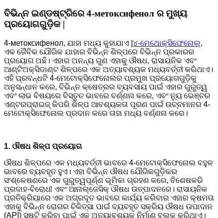
ବିଭିନ୍ନ ଇଣ୍ଡଷ୍ଟ୍ରିରେ 4-метоксифенол ର ମୁଖ୍ୟ
ପ୍ରୟୋଗଗୁଡ଼ିକ |
4-метоксифенол, ଯାହା ମଧ୍ୟ କୁହାଯାଏ |
୪-ମେଥୋକ୍ସିଫେନୋଲ୍
,
ଏକ ଜୈବିକ ଯୌଗିକ ଯାହାର ବିଭିନ୍ନ ଶିଳ୍ପରେ ବିଭିନ୍ନ ପ୍ରକାରର
ପ୍ରୟୋଗ ଅଛି। ଏହାର ଅନନ୍ୟ ଗୁଣ ଏହାକୁ ଔଷଧ, ରାସାୟନିକ ଏବଂ
ଆଣ୍ଟିଅକ୍ସିଡାଣ୍ଟ ଶିଳ୍ପରେ ଏକ ଅତ୍ୟାବଶ୍ୟକ ମଧ୍ୟବର୍ତ୍ତୀ କରିଥାଏ।
ଏହି ପ୍ରବନ୍ଧଟି 4-ମେଟୋକ୍ସିଫେନୋଲର ପ୍ରମୁଖ ପ୍ରୟୋଗଗୁଡ଼ିକୁ
ଅନୁସନ୍ଧାନ କରେ, ବିଭିନ୍ନ କ୍ଷେତ୍ରର ବ୍ୟବସାୟ ପାଇଁ ଏହାର ଗୁରୁତ୍ୱ
ଏବଂ ଲାଭ ବିଷୟରେ ବିସ୍ତୃତ ଭାବରେ ବର୍ଣ୍ଣନା କରେ, ଏବଂ ନ୍ୟୁ ଭେଞ୍ଚର
ଏଣ୍ଟରପ୍ରାଇଜ୍ କିପରି ଶିଳ୍ପ ଆବଶ୍ୟକତା ପୂରଣ ପାଇଁ ଉଚ୍ଚମାନର 4-
ମେଟୋକ୍ସିଫେନୋଲ ପ୍ରଦାନ କରେ ତାହା ମଧ୍ୟ ବର୍ଣ୍ଣନା କରେ।
1. ଔଷଧ ଶିଳ୍ପ ପ୍ରୟୋଗ
ଔଷଧ ଶିଳ୍ପରେ ଏକ ମଧ୍ୟବର୍ତ୍ତୀ ଭାବରେ 4-ମେଟୋକ୍ସିଫେନୋଲ ବହୁଳ
ଭାବରେ ବ୍ୟବହୃତ ହୁଏ। ଏହା ବିଭିନ୍ନ ଔଷଧ ଯୌଗିକଗୁଡ଼ିକର
ସଂଶ୍ଳେଷଣରେ ଏକ ଗୁରୁତ୍ୱପୂର୍ଣ୍ଣ ଭୂମିକା ଗ୍ରହଣ କରେ, ବିଶେଷକରି
ପ୍ରଦାହ-ବିରୋଧୀ ଏବଂ ଆନାଲ୍ଜେସିକ୍ ଔଷଧ ଉତ୍ପାଦନରେ। ରାସାୟନିକ
ପ୍ରତିକ୍ରିୟାରେ ଏକ ଅଗ୍ରଦୂତ ଭାବରେ କାର୍ଯ୍ୟ କରିବାର ଏହାର କ୍ଷମତା
ଏହାକୁ ବିଭିନ୍ନ ରୋଗର ଚିକିତ୍ସା ପାଇଁ ବ୍ୟବହୃତ ସକ୍ରିୟ ଔଷଧ ଉପାଦାନ
(API) ସୃଷ୍ଟି କରିବା ପାଇଁ ଏକ ଅତ୍ୟାବଶ୍ୟକ ନିର୍ମାଣ ବ୍ଲକ କରିଥାଏ।