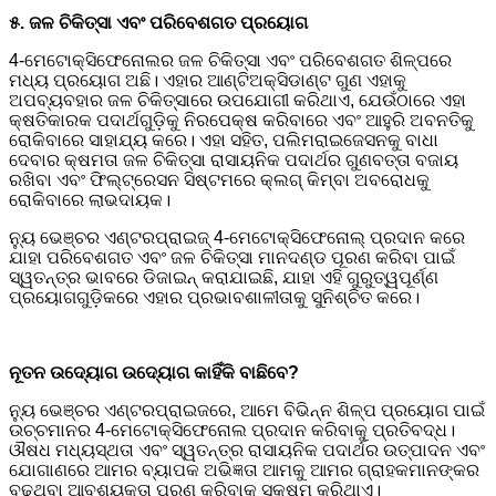
୫. ଜଳ ଚିକିତ୍ସା ଏବଂ ପରିବେଶଗତ ପ୍ରୟୋଗ
4-ମେଟୋକ୍ସିଫେନୋଲର ଜଳ ଚିକିତ୍ସା ଏବଂ ପରିବେଶଗତ ଶିଳ୍ପରେ
ମଧ୍ୟ ପ୍ରୟୋଗ ଅଛି। ଏହାର ଆଣ୍ଟିଅକ୍ସିଡାଣ୍ଟ ଗୁଣ ଏହାକୁ
ଅପବ୍ୟବହାର ଜଳ ଚିକିତ୍ସାରେ ଉପଯୋଗୀ କରିଥାଏ, ଯେଉଁଠାରେ ଏହା
କ୍ଷତିକାରକ ପଦାର୍ଥଗୁଡ଼ିକୁ ନିରପେକ୍ଷ କରିବାରେ ଏବଂ ଆହୁରି ଅବନତିକୁ
ରୋକିବାରେ ସାହାଯ୍ୟ କରେ। ଏହା ସହିତ, ପଲିମରାଇଜେସନକୁ ବାଧା
ଦେବାର କ୍ଷମତା ଜଳ ଚିକିତ୍ସା ରାସାୟନିକ ପଦାର୍ଥର ଗୁଣବତ୍ତା ବଜାୟ
ରଖିବା ଏବଂ ଫିଲ୍ଟ୍ରେସନ ସିଷ୍ଟମରେ କ୍ଲଗ୍ କିମ୍ବା ଅବରୋଧକୁ
ରୋକିବାରେ ଲାଭଦାୟକ।
ନ୍ୟୁ ଭେଞ୍ଚର ଏଣ୍ଟରପ୍ରାଇଜ୍ 4-ମେଟୋକ୍ସିଫେନୋଲ୍ ପ୍ରଦାନ କରେ
ଯାହା ପରିବେଶଗତ ଏବଂ ଜଳ ଚିକିତ୍ସା ମାନଦଣ୍ଡ ପୂରଣ କରିବା ପାଇଁ
ସ୍ୱତନ୍ତ୍ର ଭାବରେ ଡିଜାଇନ୍ କରାଯାଇଛି, ଯାହା ଏହି ଗୁରୁତ୍ୱପୂର୍ଣ୍ଣ
ପ୍ରୟୋଗଗୁଡ଼ିକରେ ଏହାର ପ୍ରଭାବଶାଳୀତାକୁ ସୁନିଶ୍ଚିତ କରେ।
ନୂତନ ଉଦ୍ୟୋଗ ଉଦ୍ୟୋଗ କାହିଁକି ବାଛିବେ?
ନ୍ୟୁ ଭେଞ୍ଚର ଏଣ୍ଟରପ୍ରାଇଜରେ, ଆମେ ବିଭିନ୍ନ ଶିଳ୍ପ ପ୍ରୟୋଗ ପାଇଁ
ଉଚ୍ଚମାନର 4-ମେଟୋକ୍ସିଫେନୋଲ ପ୍ରଦାନ କରିବାକୁ ପ୍ରତିବଦ୍ଧ।
ଔଷଧ ମଧ୍ୟସ୍ଥତା ଏବଂ ସ୍ୱତନ୍ତ୍ର ରାସାୟନିକ ପଦାର୍ଥର ଉତ୍ପାଦନ ଏବଂ
ଯୋଗାଣରେ ଆମର ବ୍ୟାପକ ଅଭିଜ୍ଞତା ଆମକୁ ଆମର ଗ୍ରାହକମାନଙ୍କର
ବଢୁଥିବା ଆବଶ୍ୟକତା ପୂରଣ କରିବାକୁ ସକ୍ଷମ କରିଥାଏ।