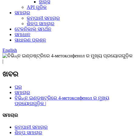
ହାଲ୍ସ
API ଗୁଡିକ
ସମାଚାର
କମ୍ପାନୀ ସମାଚାର
ଶିଳ୍ପ ସମାଚାର
ଟେକ୍ନିକାଲ୍ ସମର୍ଥନ
ସମାଧାନ
ସାଧାରଣ ପ୍ରଶ୍ନ
English
ଖବର
ଘର
ସମାଚାର
ବିଭିନ୍ନ ଇଣ୍ଡଷ୍ଟ୍ରିରେ 4-метоксифенол ର ମୁଖ୍ୟ
ପ୍ରୟୋଗଗୁଡ଼ିକ |
ସମାଚାର
କମ୍ପାନୀ ସମାଚାର
ଶିଳ୍ପ ସମାଚାର