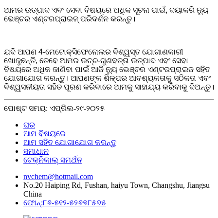
ଆମର ଉତ୍ପାଦ ଏବଂ ସେବା ବିଷୟରେ ଅଧିକ ସୂଚନା ପାଇଁ, ଦୟାକରି ନ୍ୟୁ
ଭେଞ୍ଚର ଏଣ୍ଟରପ୍ରାଇଜ୍ ପରିଦର୍ଶନ କରନ୍ତୁ।
ଯଦି ଆପଣ 4-ମେଟୋକ୍ସିଫେନୋଲର ବିଶ୍ୱସ୍ତ ଯୋଗାଣକାରୀ
ଖୋଜୁଛନ୍ତି, ତେବେ ଆମର ଉଚ୍ଚ-ଗୁଣବତ୍ତା ଉତ୍ପାଦ ଏବଂ ସେବା
ବିଷୟରେ ଅଧିକ ଜାଣିବା ପାଇଁ ଆଜି ନ୍ୟୁ ଭେଞ୍ଚର ଏଣ୍ଟରପ୍ରାଇଜ ସହିତ
ଯୋଗାଯୋଗ କରନ୍ତୁ। ଆପଣଙ୍କ ଶିଳ୍ପର ଆବଶ୍ୟକତାକୁ ସଠିକତା ଏବଂ
ବିଶ୍ୱସନୀୟତା ସହିତ ପୂରଣ କରିବାରେ ଆମକୁ ସାହାଯ୍ୟ କରିବାକୁ ଦିଅନ୍ତୁ।
ପୋଷ୍ଟ ସମୟ: ଏପ୍ରିଲ-୨୯-୨୦୨୫
ଘର
ଆମ ବିଷୟରେ
ଆମ ସହିତ ଯୋଗାଯୋଗ କରନ୍ତୁ
ସମାଧାନ
ଟେକ୍ନିକାଲ୍ ସମର୍ଥନ
nvchem@hotmail.com
No.20 Haiping Rd, Fushan, haiyu Town, Changshu, Jiangsu
China
ଫୋନ୍:୮୬-୫୧୨-୫୨୬୭୮୫୭୫