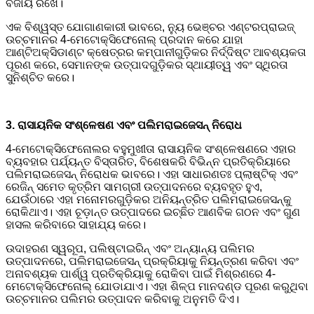
ବଜାୟ ରଖେ।
ଏକ ବିଶ୍ୱସ୍ତ ଯୋଗାଣକାରୀ ଭାବରେ, ନ୍ୟୁ ଭେଞ୍ଚର ଏଣ୍ଟରପ୍ରାଇଜ୍
ଉଚ୍ଚମାନର 4-ମେଟୋକ୍ସିଫେନୋଲ୍ ପ୍ରଦାନ କରେ ଯାହା
ଆଣ୍ଟିଅକ୍ସିଡାଣ୍ଟ କ୍ଷେତ୍ରର କମ୍ପାନୀଗୁଡ଼ିକର ନିର୍ଦ୍ଦିଷ୍ଟ ଆବଶ୍ୟକତା
ପୂରଣ କରେ, ସେମାନଙ୍କ ଉତ୍ପାଦଗୁଡ଼ିକର ସ୍ଥାୟୀତ୍ୱ ଏବଂ ସ୍ଥିରତା
ସୁନିଶ୍ଚିତ କରେ।
3. ରାସାୟନିକ ସଂଶ୍ଳେଷଣ ଏବଂ ପଲିମରାଇଜେସନ୍ ନିରୋଧ
4-ମେଟୋକ୍ସିଫେନୋଲର ବହୁମୁଖୀତା ରାସାୟନିକ ସଂଶ୍ଳେଷଣରେ ଏହାର
ବ୍ୟବହାର ପର୍ଯ୍ୟନ୍ତ ବିସ୍ତାରିତ, ବିଶେଷକରି ବିଭିନ୍ନ ପ୍ରତିକ୍ରିୟାରେ
ପଲିମରାଇଜେସନ୍ ନିରୋଧକ ଭାବରେ। ଏହା ସାଧାରଣତଃ ପ୍ଲାଷ୍ଟିକ୍ ଏବଂ
ରେଜିନ୍ ସମେତ କୃତ୍ରିମ ସାମଗ୍ରୀ ଉତ୍ପାଦନରେ ବ୍ୟବହୃତ ହୁଏ,
ଯେଉଁଠାରେ ଏହା ମନୋମରଗୁଡ଼ିକର ଅନିୟନ୍ତ୍ରିତ ପଲିମରାଇଜେସନ୍କୁ
ରୋକିଥାଏ। ଏହା ଚୂଡ଼ାନ୍ତ ଉତ୍ପାଦରେ ଇଚ୍ଛିତ ଆଣବିକ ଗଠନ ଏବଂ ଗୁଣ
ହାସଲ କରିବାରେ ସାହାଯ୍ୟ କରେ।
ଉଦାହରଣ ସ୍ୱରୂପ, ପଲିଷ୍ଟାଇରିନ୍ ଏବଂ ଅନ୍ୟାନ୍ୟ ପଲିମର
ଉତ୍ପାଦନରେ, ପଲିମରାଇଜେସନ୍ ପ୍ରକ୍ରିୟାକୁ ନିୟନ୍ତ୍ରଣ କରିବା ଏବଂ
ଅନାବଶ୍ୟକ ପାର୍ଶ୍ୱ ପ୍ରତିକ୍ରିୟାକୁ ରୋକିବା ପାଇଁ ମିଶ୍ରଣରେ 4-
ମେଟୋକ୍ସିଫେନୋଲ୍ ଯୋଡାଯାଏ। ଏହା ଶିଳ୍ପ ମାନଦଣ୍ଡ ପୂରଣ କରୁଥିବା
ଉଚ୍ଚମାନର ପଲିମର ଉତ୍ପାଦନ କରିବାକୁ ଅନୁମତି ଦିଏ।